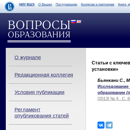
НИУ ВШЭ
О Вышке
Поступающим
Коллегам и партнерам
Книги, 
О журнале
Статьи с ключе
установки»
Редакционная коллегия
Бьянкани С.
,
М
Исследование 
Условия публикации
образовании
(п
[2013] № 4 . С. 
Регламент
опубликования статей