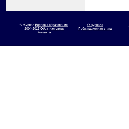
© Журнал
Вопросы образования
,
О журнале
2004-2015
Обратная связь
Публикационная этика
Контакты